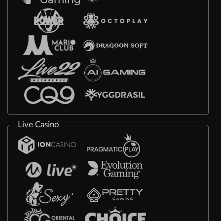
Live Casino