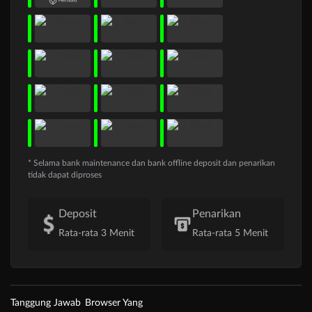
* Selama bank maintenance dan bank offline deposit dan penarikan
tidak dapat diproses
Deposit
Penarikan
Rata-rata 3 Menit
Rata-rata 5 Menit
Tanggung Jawab
Browser Yang