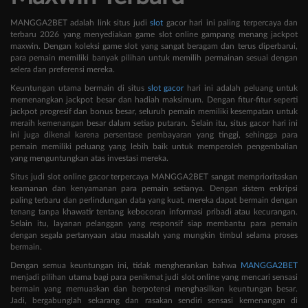
MANGGA2BET adalah link situs judi
slot
gacor hari ini paling terpercaya dan
terbaru 2026 yang menyediakan game slot online gampang menang jackpot
maxwin. Dengan koleksi game slot yang sangat beragam dan terus diperbarui,
para pemain memiliki banyak pilihan untuk memilih permainan sesuai dengan
selera dan preferensi mereka.
Keuntungan utama bermain di situs
slot gacor
hari ini adalah peluang untuk
memenangkan jackpot besar dan hadiah maksimum. Dengan fitur-fitur seperti
jackpot progresif dan bonus besar, seluruh pemain memiliki kesempatan untuk
meraih kemenangan besar dalam setiap putaran. Selain itu, situs gacor hari ini
ini juga dikenal karena persentase pembayaran yang tinggi, sehingga para
pemain memiliki peluang yang lebih baik untuk memperoleh pengembalian
yang menguntungkan atas investasi mereka.
Situs judi slot online gacor terpercaya MANGGA2BET sangat memprioritaskan
keamanan dan kenyamanan para pemain setianya. Dengan sistem enkripsi
paling terbaru dan perlindungan data yang kuat, mereka dapat bermain dengan
tenang tanpa khawatir tentang kebocoran informasi pribadi atau kecurangan.
Selain itu, layanan pelanggan yang responsif siap membantu para pemain
dengan segala pertanyaan atau masalah yang mungkin timbul selama proses
bermain.
Dengan semua keuntungan ini, tidak mengherankan bahwa
MANGGA2BET
menjadi pilihan utama bagi para penikmat judi slot online yang mencari sensasi
bermain yang memuaskan dan berpotensi menghasilkan keuntungan besar.
Jadi, bergabunglah sekarang dan rasakan sendiri sensasi kemenangan di