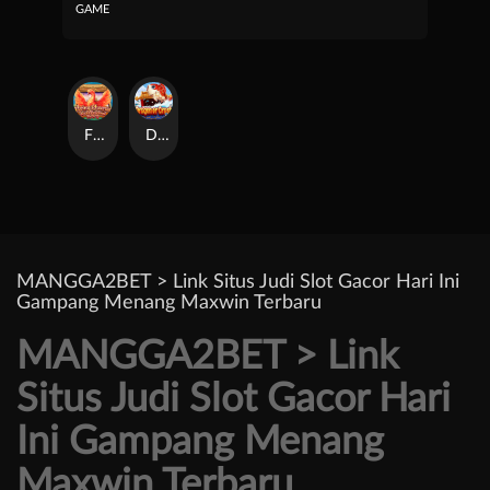
GAME
Flying Phoenix
Dragon or Crash
MANGGA2BET > Link Situs Judi Slot Gacor Hari Ini
Gampang Menang Maxwin Terbaru
MANGGA2BET > Link
Situs Judi Slot Gacor Hari
Ini Gampang Menang
Maxwin Terbaru