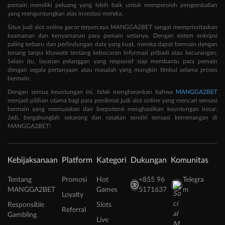
pemain memiliki peluang yang lebih baik untuk memperoleh pengembalian
yang menguntungkan atas investasi mereka.
Situs judi slot online gacor terpercaya MANGGA2BET sangat memprioritaskan
keamanan dan kenyamanan para pemain setianya. Dengan sistem enkripsi
paling terbaru dan perlindungan data yang kuat, mereka dapat bermain dengan
tenang tanpa khawatir tentang kebocoran informasi pribadi atau kecurangan.
Selain itu, layanan pelanggan yang responsif siap membantu para pemain
dengan segala pertanyaan atau masalah yang mungkin timbul selama proses
bermain.
Dengan semua keuntungan ini, tidak mengherankan bahwa
MANGGA2BET
menjadi pilihan utama bagi para penikmat judi slot online yang mencari sensasi
bermain yang memuaskan dan berpotensi menghasilkan keuntungan besar.
Jadi, bergabunglah sekarang dan rasakan sendiri sensasi kemenangan di
MANGGA2BET!
Kebijaksanaan
Platform
Kategori
Dukungan
Komunitas
Tentang
Promosi
Hot
+855 96
Telegra
MANGGA2BET
Games
5171637
m
Loyalty
Responsible
Slots
Referral
Gambling
Live