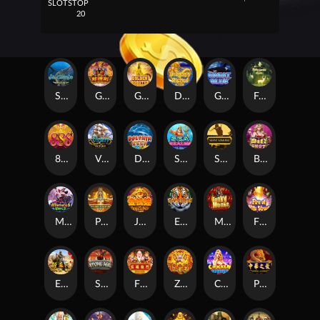
SLOTS
TOP
20
Sea World
God Of Wealth
Golden Rooster
Dragon's Riches
Great Blue
Fairy Garden
888
Victory
Dolphin Reef
Sea Realms
Samurai
Big Shot
Mysterious Witch
Pyramid Adventure
Jin Qian Wa
Eyes of Fortune
Monkey Slots
Fire of Villa Street
Emperor Gate
StoneAge
FORTUNE
Zhao Cai Jin Bao
Chjcken Djnner
Panda