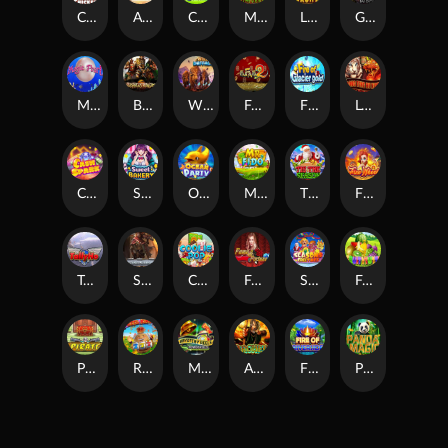
Crazy Restaurant
Alice
Caster Surprise
Mystery Of The Orient
Life of luxury II
Glamourous World
Magic Pearl
Brothers Kingdom
Wild Buffalo
Fafafa2
Fire of glacier gold
Long Teng Hu Xiao
Cash Spark
Sweetbakery
Ocean Party
Mr.Fido
TIS The Season
Fire Wheel
Tally Ho
Silver
Cookie Pop
Fame
Seasons
Fruit
Pirate
Reel King Mega
Mystery Reels Power Reels
Archer
Fire of Riverside
Panda Magic II