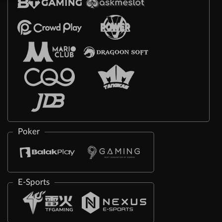
Poker
E-Sports