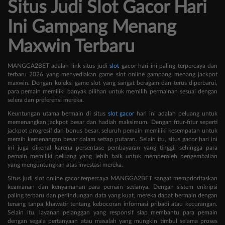
Situs Judi Slot Gacor Hari
Ini Gampang Menang
Maxwin Terbaru
MANGGA2BET adalah link situs judi
slot
gacor hari ini paling terpercaya dan
terbaru 2026 yang menyediakan game slot online gampang menang jackpot
maxwin. Dengan koleksi game slot yang sangat beragam dan terus diperbarui,
para pemain memiliki banyak pilihan untuk memilih permainan sesuai dengan
selera dan preferensi mereka.
Keuntungan utama bermain di situs
slot gacor
hari ini adalah peluang untuk
memenangkan jackpot besar dan hadiah maksimum. Dengan fitur-fitur seperti
jackpot progresif dan bonus besar, seluruh pemain memiliki kesempatan untuk
meraih kemenangan besar dalam setiap putaran. Selain itu, situs gacor hari ini
ini juga dikenal karena persentase pembayaran yang tinggi, sehingga para
pemain memiliki peluang yang lebih baik untuk memperoleh pengembalian
yang menguntungkan atas investasi mereka.
Situs judi slot online gacor terpercaya MANGGA2BET sangat memprioritaskan
keamanan dan kenyamanan para pemain setianya. Dengan sistem enkripsi
paling terbaru dan perlindungan data yang kuat, mereka dapat bermain dengan
tenang tanpa khawatir tentang kebocoran informasi pribadi atau kecurangan.
Selain itu, layanan pelanggan yang responsif siap membantu para pemain
dengan segala pertanyaan atau masalah yang mungkin timbul selama proses