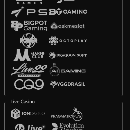
Live Casino