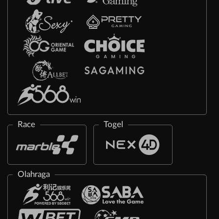
Race
Togel
Olahraga