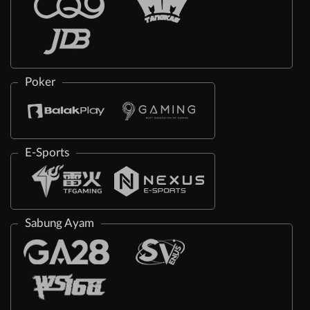
Poker
E-Sports
Sabung Ayam