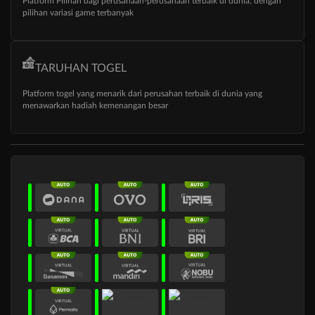
Platform Pilihan bagi perusahaan-perusahaan terbaik di dunia, dengan
pilihan variasi game terbanyak
TARUHAN TOGEL
Platform togel yang menarik dari perusahan terbaik di dunia yang
menawarkan hadiah kemenangan besar