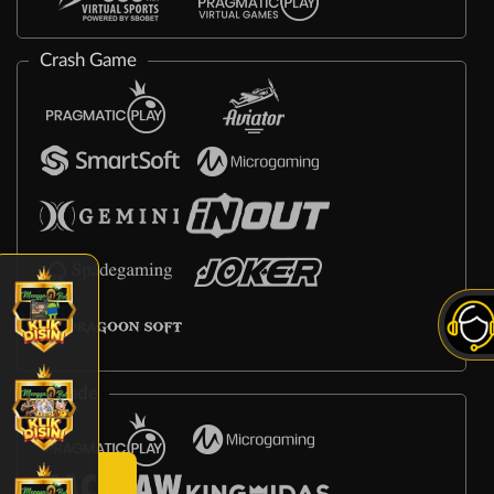
Crash Game
Arcade