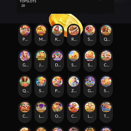
TOP
SLOTS
20
Poker Win
MUSCLE FORTUNE CAT
KONG ISLAND
REVOLVER HARE
SUPER ELEMENTS 2
Queen of Inca 2
GOLDEN IDOL
JUNGLE BANG BANG
DJ BOOM BOOM
Sugar Bang Bang 2
SUGAR BANG BANG PLUS
Chinese New Year Moreways
Queen of Inca
SUPER ELEMENTS
POKER WIN 2
ZEUS
GOLDEN GENIE
SUGAR BANG BANG
CHINESE NEW YEAR
LUXURY GOLDEN PANTHER
OPEN VAULT
CHILIHUAHUA
LUCKY FORTUNES
TREASURES OF ODIN