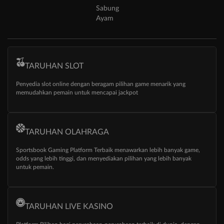
Sabung
Ayam
TARUHAN SLOT
Penyedia slot online dengan beragam pilihan game menarik yang
memudahkan pemain untuk mencapai jackpot
TARUHAN OLAHRAGA
Sportsbook Gaming Platform Terbaik menawarkan lebih banyak game,
odds yang lebih tinggi, dan menyediakan pilihan yang lebih banyak
untuk pemain.
TARUHAN LIVE KASINO