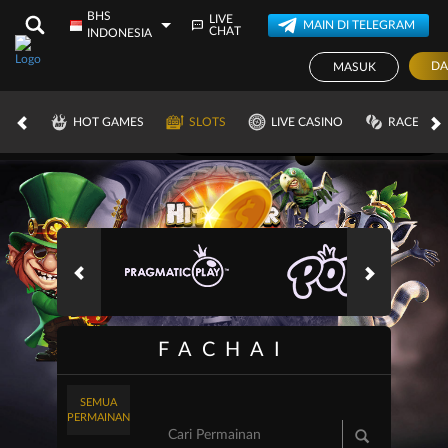
BHS
LIVE
MAIN DI TELEGRAM
CHAT
INDONESIA
DA
MASUK
IDR
UPDATING
HOT GAMES
SLOTS
LIVE CASINO
RACE
FACHAI
SEMUA
PERMAINAN